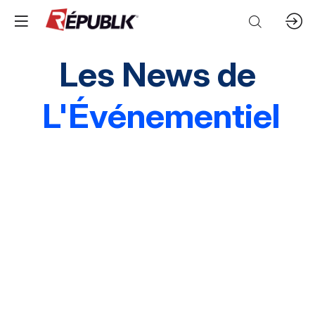
Les News de
L'Événementiel
Edito
3 questions à
Instantané
Grands événements
Marques & entreprises
Agences & organisations
Acteurs publics
Destinations
Mice & festivals
Lieux