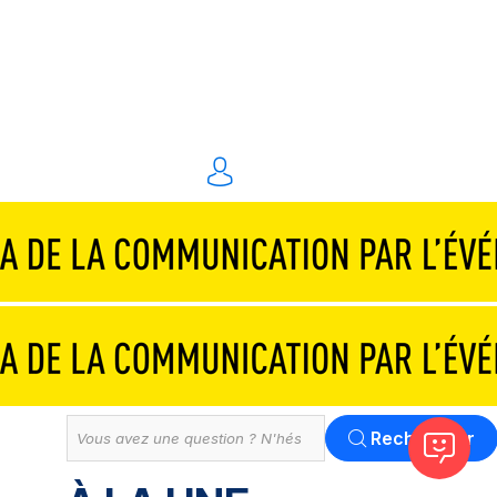
Traiteurs & réceptions
Technique & scénographie
Animations & personnel spécialisé
Événements digitaux
Solution
Tout
Rechercher