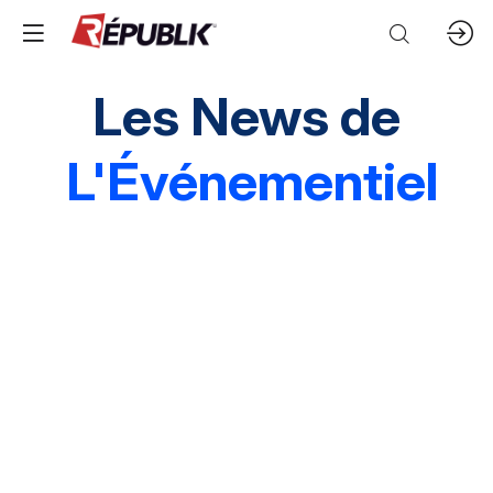
Les News de
L'Événementiel
Edito
3 questions à
Instantané
Grands événements
Marques & entreprises
Agences & organisations
Acteurs publics
Destinations
Mice & festivals
Lieux