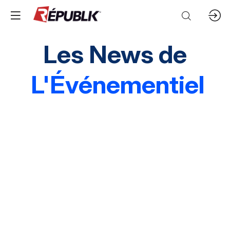
Les News de
L'Événementiel
Edito
3 questions à
Instantané
Grands événements
Marques & entreprises
Agences & organisations
Acteurs publics
Destinations
Mice & festivals
Lieux