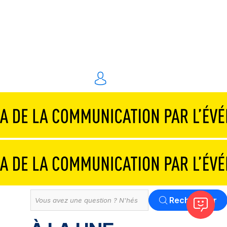
Traiteurs & réceptions
Technique & scénographie
Animations & personnel spécialisé
Événements digitaux
Solution
Tout
Rechercher