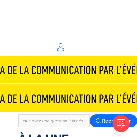
Traiteurs & réceptions
Technique & scénographie
Animations & personnel spécialisé
Événements digitaux
Solution
Tout
Rechercher