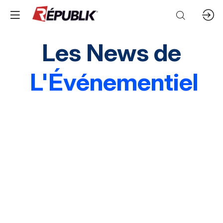
Les News de
L'Événementiel
Edito
3 questions à
Instantané
Grands événements
Marques & entreprises
Agences & organisations
Acteurs publics
Destinations
Mice & festivals
Lieux