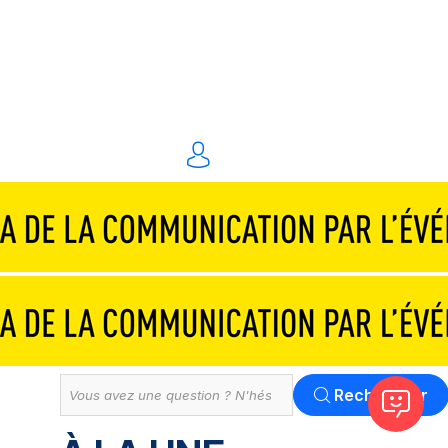
Traiteurs & réceptions
Technique & scénographie
Animations & personnel spécialisé
Événements digitaux
Solution
Tout
Rechercher