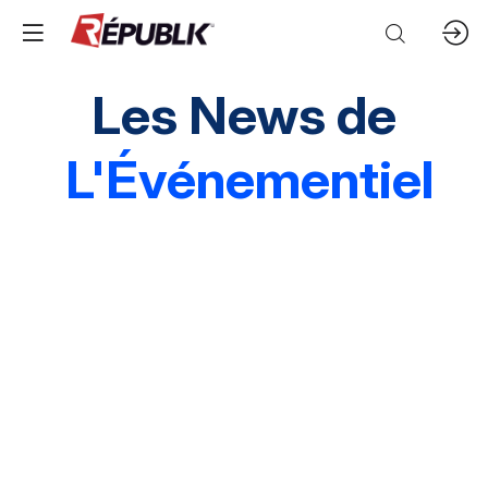
Les News de
L'Événementiel
Edito
3 questions à
Instantané
Grands événements
Marques & entreprises
Agences & organisations
Acteurs publics
Destinations
Mice & festivals
Lieux