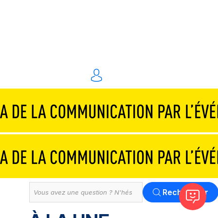
Traiteurs & réceptions
Technique & scénographie
Animations & personnel spécialisé
Événements digitaux
Solution
Tout
Rechercher