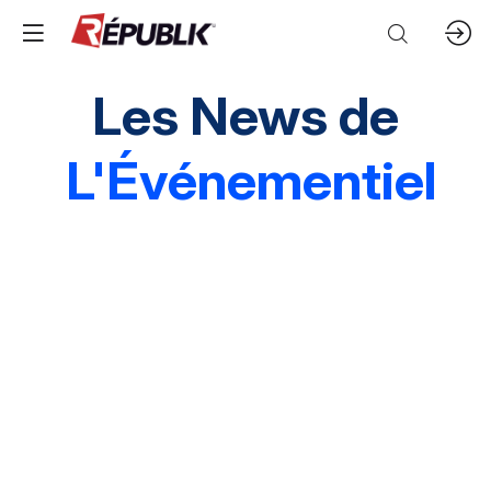
Les News de
L'Événementiel
Edito
3 questions à
Instantané
Grands événements
Marques & entreprises
Agences & organisations
Acteurs publics
Destinations
Mice & festivals
Lieux