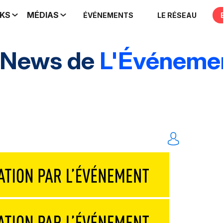
IKS
MÉDIAS
ÉVÉNEMENTS
LE RÉSEAU
 News de
L'Événemen
rands événements
Marques & entreprises
Agen
Traiteurs & réceptions
Technique & scénograp
Événements digitaux
Solution
Tout