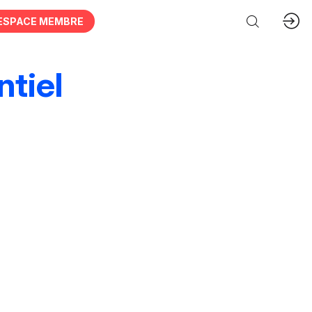
ESPACE MEMBRE
tiel
ces & organisations
Acteurs publics
hie
Animations & personnel spécialisé