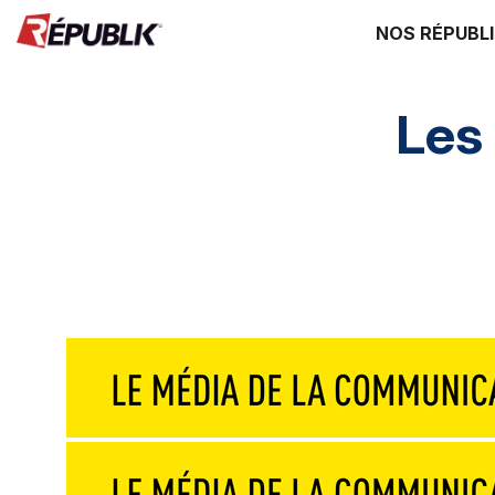
NOS RÉPUBL
Les
Edito
3 questions à
Instantané
G
Destinations
Mice & festivals
Lieux