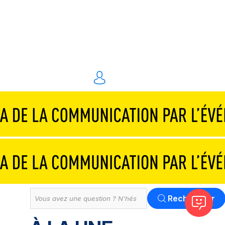
Traiteurs & réceptions
Technique & scénographie
Animations & personnel spécialisé
Événements digitaux
Solution
Tout
Rechercher