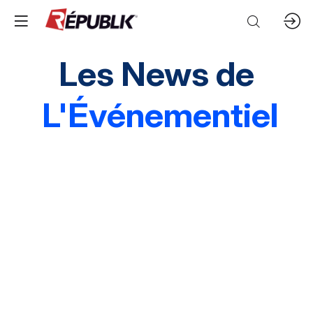
Les News de
L'Événementiel
Edito
3 questions à
Instantané
Grands événements
Marques & entreprises
Agences & organisations
Acteurs publics
Destinations
Mice & festivals
Lieux