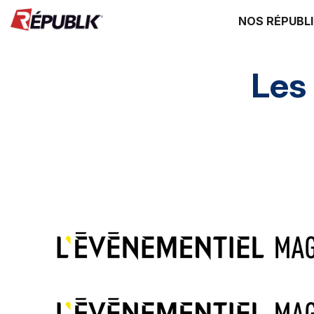
NOS RÉPUBL
Les
Edito
3 questions à
Instantané
G
Destinations
Mice & festivals
Lieux