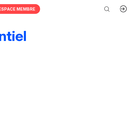
ESPACE MEMBRE
tiel
ces & organisations
Acteurs publics
hie
Animations & personnel spécialisé