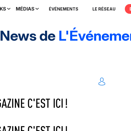
IKS
MÉDIAS
ÉVÉNEMENTS
LE RÉSEAU
 News de
L'Événemen
rands événements
Marques & entreprises
Agen
Traiteurs & réceptions
Technique & scénograp
Événements digitaux
Solution
Tout