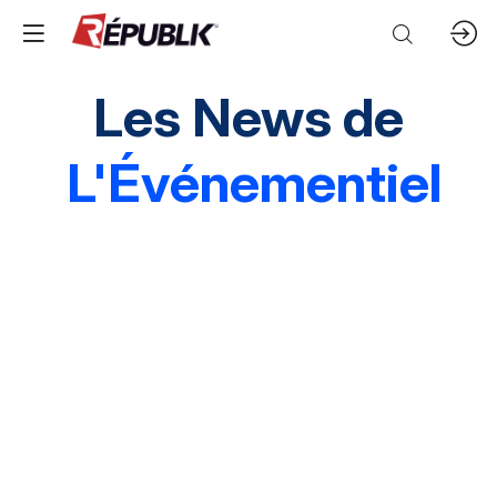
Les News de
L'Événementiel
Edito
3 questions à
Instantané
Grands événements
Marques & entreprises
Agences & organisations
Acteurs publics
Destinations
Mice & festivals
Lieux