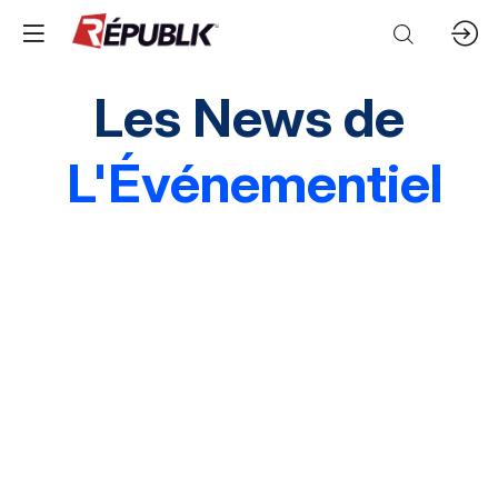
Les News de
L'Événementiel
Edito
3 questions à
Instantané
Grands événements
Marques & entreprises
Agences & organisations
Acteurs publics
Destinations
Mice & festivals
Lieux