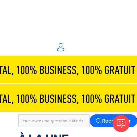
Traiteurs & réceptions
Technique & scénographie
Animations & personnel spécialisé
Événements digitaux
Solution
Tout
Rechercher