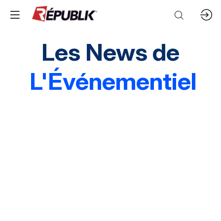
Les News de
L'Événementiel
Edito
3 questions à
Instantané
Grands événements
Marques & entreprises
Agences & organisations
Acteurs publics
Destinations
Mice & festivals
Lieux