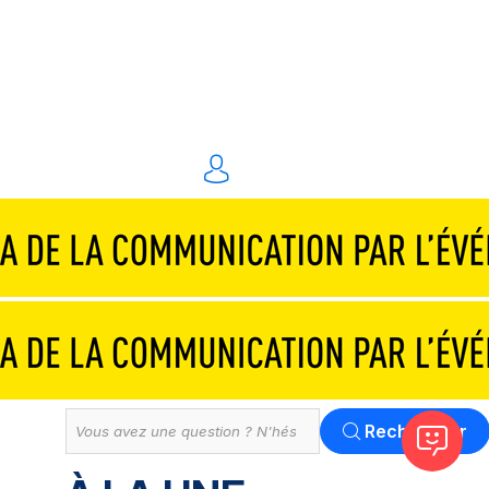
Traiteurs & réceptions
Technique & scénographie
Animations & personnel spécialisé
Événements digitaux
Solution
Tout
Rechercher