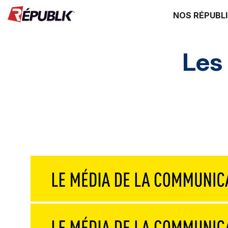
NOS RÉPUBL
Les
Edito
3 questions à
Instantané
G
Destinations
Mice & festivals
Lieux