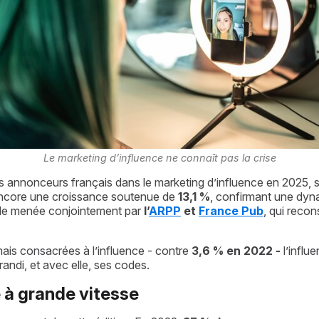
Le marketing d’influence ne connaît pas la crise
r les annonceurs français dans le marketing d’influence en 2025,
 encore une croissance soutenue de 
13,1 %
, confirmant une dyn
tude menée conjointement par 
l’
ARPP
 et 
France Pub
, qui recon
ais consacrées à l’influence - contre 
3,6 % en 2022 -
 l’infl
randi, et avec elle, ses codes.
e à grande vitesse