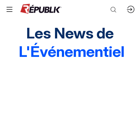
Les News de
L'Événementiel
Edito
3 questions à
Instantané
Grands événements
Marques & entreprises
Agences & organisations
Acteurs publics
Destinations
Mice & festivals
Lieux