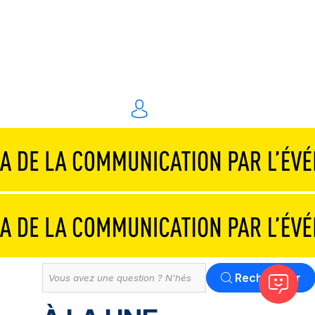
Traiteurs & réceptions
Technique & scénographie
Animations & personnel spécialisé
Événements digitaux
Solution
Tout
Rechercher