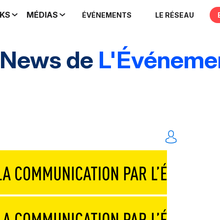
IKS
MÉDIAS
ÉVÉNEMENTS
LE RÉSEAU
 News de
L'Événemen
rands événements
Marques & entreprises
Agen
Traiteurs & réceptions
Technique & scénograp
Événements digitaux
Solution
Tout