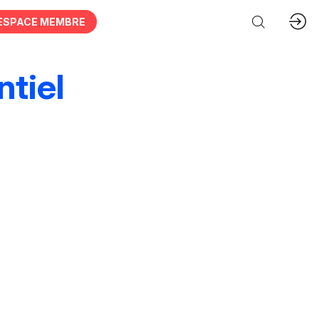
ESPACE MEMBRE
tiel
ces & organisations
Acteurs publics
hie
Animations & personnel spécialisé