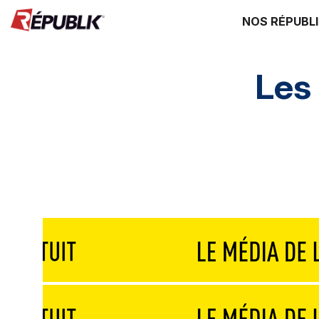
NOS RÉPUBL
Les
Edito
3 questions à
Instantané
G
Destinations
Mice & festivals
Lieux