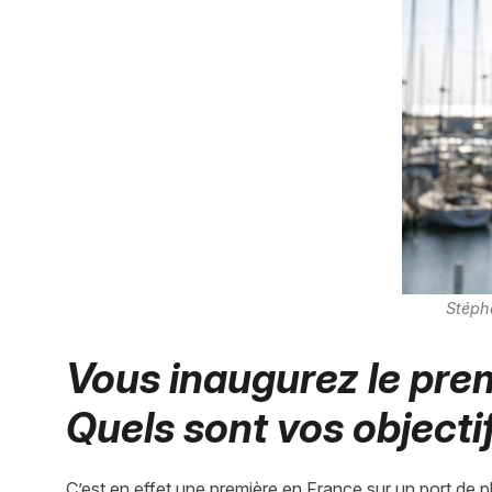
Stéph
Vous inaugurez le prem
Quels sont vos objectif
C’est en effet une première en France sur un port de pl