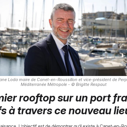
ane Loda maire de Canet-en-Roussillon et vice-président de Perp
Méditerranée Métropole - © Brigitte Respaut
ier rooftop sur un port fra
s à travers ce nouveau lie
aisance. L’objectif est de démontrer qu’il existe à Canet-en-Rou