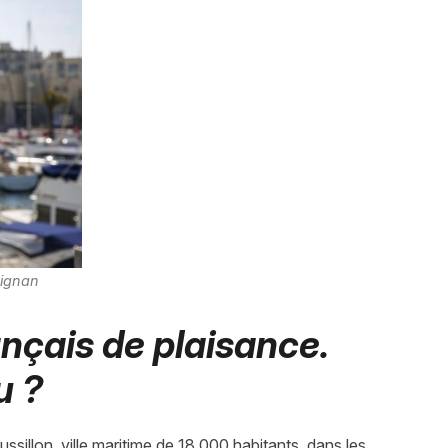
ignan 
nçais de plaisance. 
u ? 
ssillon, ville maritime de 18 000 habitants, dans les 