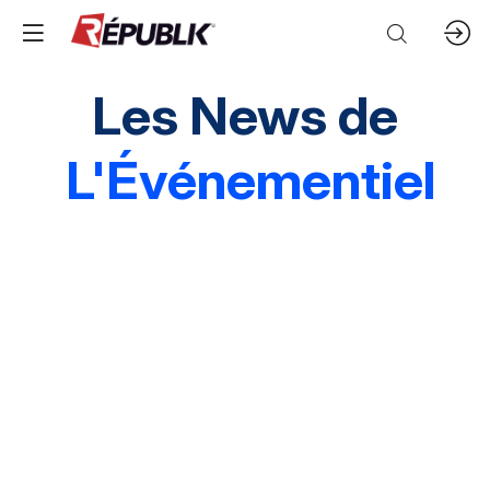
Les News de
L'Événementiel
Edito
3 questions à
Instantané
Grands événements
Marques & entreprises
Agences & organisations
Acteurs publics
Destinations
Mice & festivals
Lieux