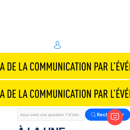
Traiteurs & réceptions
Technique & scénographie
Animations & personnel spécialisé
Événements digitaux
Solution
Tout
Rechercher