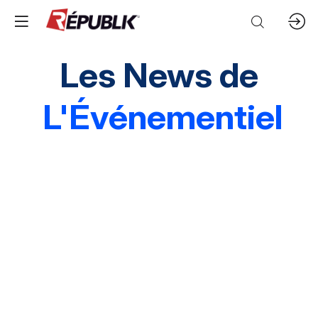
Les News de
L'Événementiel
Edito
3 questions à
Instantané
Grands événements
Marques & entreprises
Agences & organisations
Acteurs publics
Destinations
Mice & festivals
Lieux