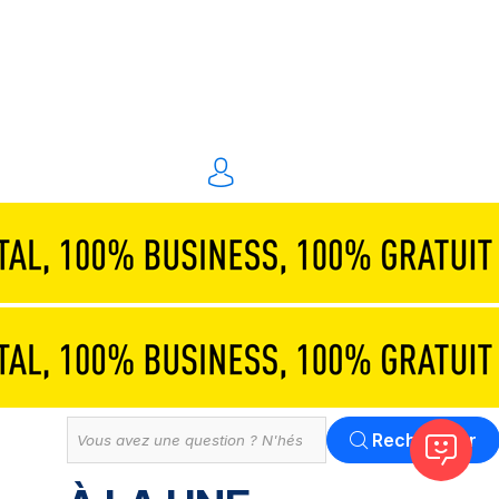
Traiteurs & réceptions
Technique & scénographie
Animations & personnel spécialisé
Événements digitaux
Solution
Tout
Rechercher