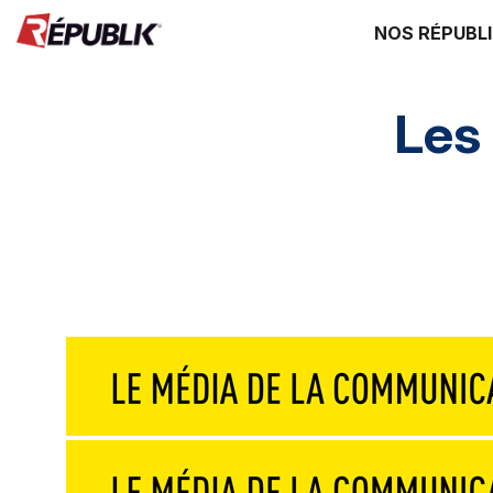
NOS RÉPUBL
Les
Edito
3 questions à
Instantané
G
Destinations
Mice & festivals
Lieux