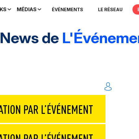
IKS
MÉDIAS
ÉVÉNEMENTS
LE RÉSEAU
 News de
L'Événemen
rands événements
Marques & entreprises
Agen
Traiteurs & réceptions
Technique & scénograp
Événements digitaux
Solution
Tout