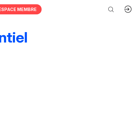
ESPACE MEMBRE
tiel
ces & organisations
Acteurs publics
hie
Animations & personnel spécialisé