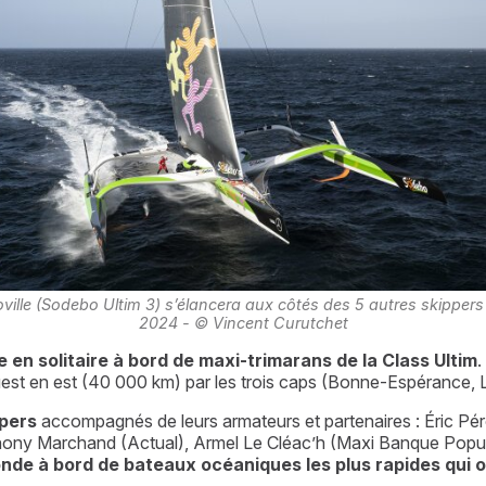
lle (Sodebo Ultim 3) s’élancera aux côtés des 5 autres skippers l
2024 - © Vincent Curutchet
 en solitaire à bord de maxi-trimarans de la Class Ultim
.
uest en est (40 000 km) par les trois caps (Bonne-Espérance, 
ppers
 accompagnés de leurs armateurs et partenaires : Éric P
hony Marchand (Actual), Armel Le Cléac’h (Maxi Banque Popul
nde à bord de bateaux océaniques les plus rapides qui o